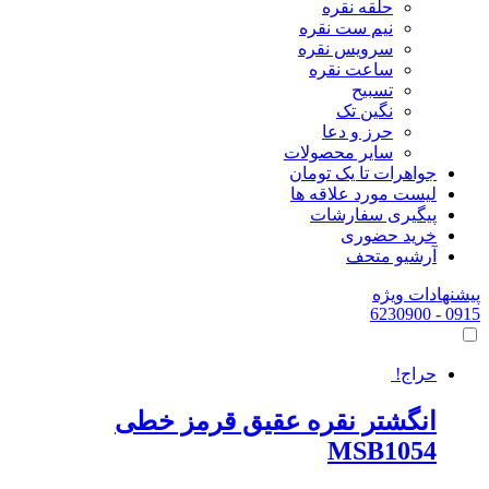
حلقه نقره
نیم ست نقره
سرویس نقره
ساعت نقره
تسبیح
نگین تک
حرز و دعا
سایر محصولات
جواهرات تا یک تومان
لیست مورد علاقه ها
پیگیری سفارشات
خرید حضوری
آرشیو متحف
پیشنهادات ویژه
- 6230900
0915
حراج!
انگشتر نقره عقیق قرمز خطی
MSB1054