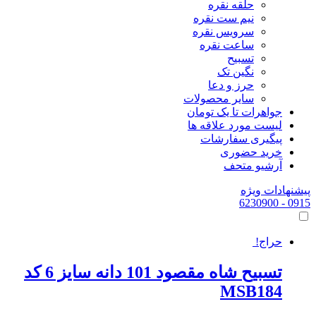
حلقه نقره
نیم ست نقره
سرویس نقره
ساعت نقره
تسبیح
نگین تک
حرز و دعا
سایر محصولات
جواهرات تا یک تومان
لیست مورد علاقه ها
پیگیری سفارشات
خرید حضوری
آرشیو متحف
پیشنهادات ویژه
- 6230900
0915
حراج!
تسبیح شاه مقصود 101 دانه سایز 6 کد
MSB184