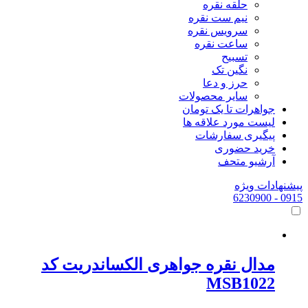
حلقه نقره
نیم ست نقره
سرویس نقره
ساعت نقره
تسبیح
نگین تک
حرز و دعا
سایر محصولات
جواهرات تا یک تومان
لیست مورد علاقه ها
پیگیری سفارشات
خرید حضوری
آرشیو متحف
پیشنهادات ویژه
- 6230900
0915
مدال نقره جواهری الکساندریت کد
MSB1022