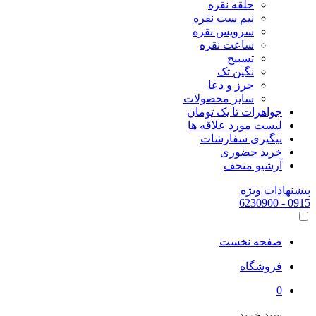
حلقه نقره
نیم ست نقره
سرویس نقره
ساعت نقره
تسبیح
نگین تک
حرز و دعا
سایر محصولات
جواهرات تا یک تومان
لیست مورد علاقه ها
پیگیری سفارشات
خرید حضوری
آرشیو متحف
پیشنهادات ویژه
- 6230900
0915
صفحه نخست
فروشگاه
0
سبد خرید