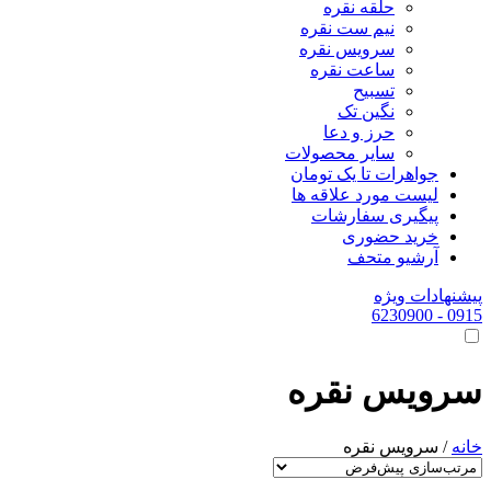
حلقه نقره
نیم ست نقره
سرویس نقره
ساعت نقره
تسبیح
نگین تک
حرز و دعا
سایر محصولات
جواهرات تا یک تومان
لیست مورد علاقه ها
پیگیری سفارشات
خرید حضوری
آرشیو متحف
پیشنهادات ویژه
- 6230900
0915
سرویس نقره
خانه
/ سرویس نقره