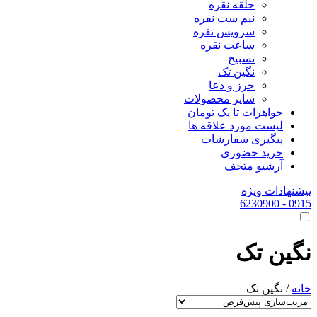
حلقه نقره
نیم ست نقره
سرویس نقره
ساعت نقره
تسبیح
نگین تک
حرز و دعا
سایر محصولات
جواهرات تا یک تومان
لیست مورد علاقه ها
پیگیری سفارشات
خرید حضوری
آرشیو متحف
پیشنهادات ویژه
- 6230900
0915
نگین تک
خانه
/ نگین تک