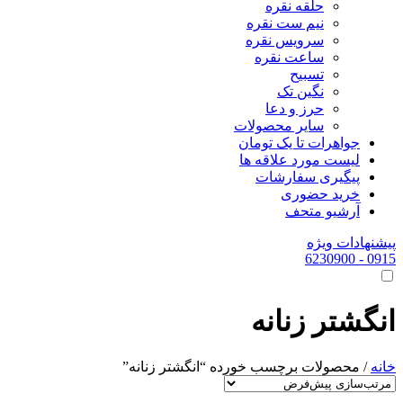
حلقه نقره
نیم ست نقره
سرویس نقره
ساعت نقره
تسبیح
نگین تک
حرز و دعا
سایر محصولات
جواهرات تا یک تومان
لیست مورد علاقه ها
پیگیری سفارشات
خرید حضوری
آرشیو متحف
پیشنهادات ویژه
- 6230900
0915
انگشتر زنانه
خانه
/ محصولات برچسب خورده “انگشتر زنانه”