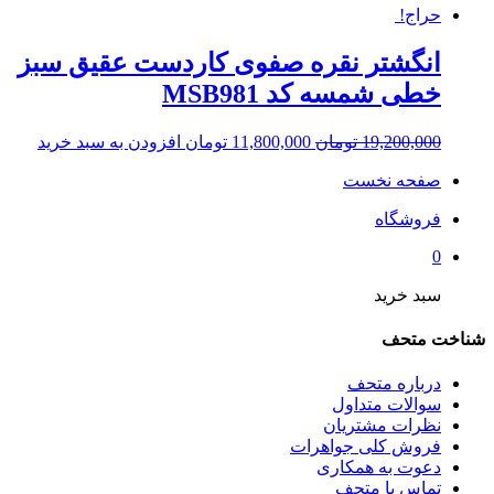
حراج!
انگشتر نقره صفوی کاردست عقیق سبز
خطی شمسه کد MSB981
19,200,000
تومان
11,800,000
تومان
افزودن به سبد خرید
صفحه نخست
فروشگاه
0
سبد خرید
شناخت متحف
درباره متحف
سوالات متداول
نظرات مشتریان
فروش کلی جواهرات
دعوت به همکاری
تماس با متحف