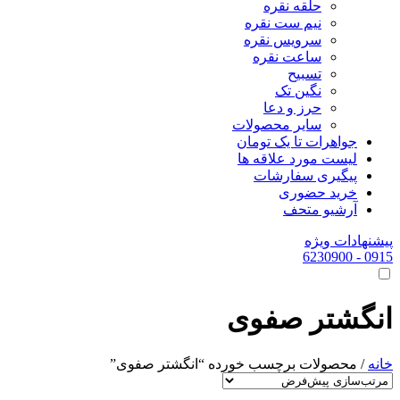
حلقه نقره
نیم ست نقره
سرویس نقره
ساعت نقره
تسبیح
نگین تک
حرز و دعا
سایر محصولات
جواهرات تا یک تومان
لیست مورد علاقه ها
پیگیری سفارشات
خرید حضوری
آرشیو متحف
پیشنهادات ویژه
- 6230900
0915
انگشتر صفوی
خانه
/ محصولات برچسب خورده “انگشتر صفوی”