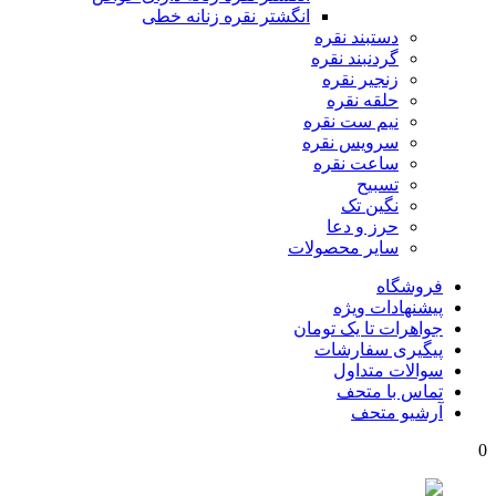
انگشتر نقره زنانه خطی
دستبند نقره
گردنبند نقره
زنجیر نقره
حلقه نقره
نیم ست نقره
سرویس نقره
ساعت نقره
تسبیح
نگین تک
حرز و دعا
سایر محصولات
فروشگاه
پیشنهادات ویژه
جواهرات تا یک تومان
پیگیری سفارشات
سوالات متداول
تماس با متحف
آرشیو متحف
0