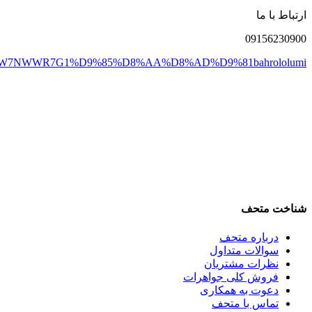
ارتباط با ما
0915
6230900
DW7NWWR7G1
%D9%85%D8%AA%D8%AD%D9%81
bahrololumi
شناخت متحف
درباره متحف
سوالات متداول
نظرات مشتریان
فروش کلی جواهرات
دعوت به همکاری
تماس با متحف