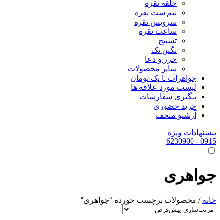
حلقه نقره
نیم ست نقره
سرویس نقره
ساعت نقره
تسبیح
نگین تک
حرز و دعا
سایر محصولات
جواهرات تا یک تومان
لیست مورد علاقه ها
پیگیری سفارشات
خرید حضوری
آرشیو متحف
پیشنهادات ویژه
- 6230900
0915
جواهری
خانه
/ محصولات برچسب خورده “جواهری”