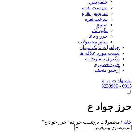
حلقه نقره
نیم ست نقره
سرویس نقره
ساعت نقره
تسبیح
نگین تک
حرز و دعا
سایر محصولات
جواهرات تا یک تومان
لیست مورد علاقه ها
پیگیری سفارشات
خرید حضوری
آرشیو متحف
پیشنهادات ویژه
- 6230900
0915
حرز جواد ع
خانه
/ محصولات برچسب خورده “حرز جواد ع”