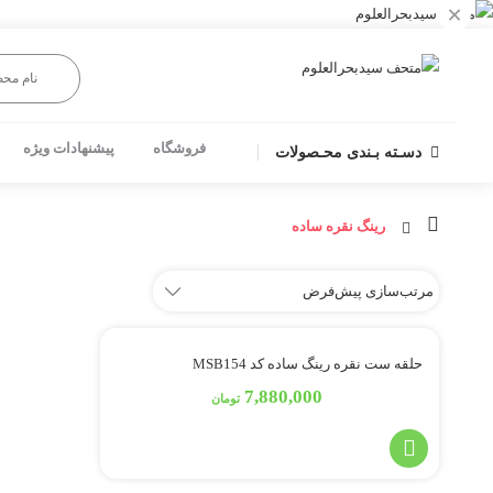
×
فروشگاه
پیشنهادات ویژه
دسـته بـندی محـصولات
رینگ نقره ساده
حلقه ست نقره رینگ ساده کد MSB154
7,880,000
تومان