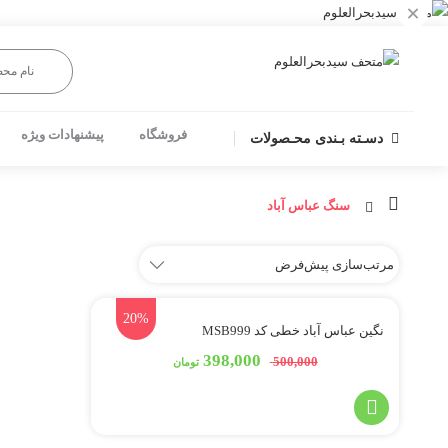
×
فروشگاه
پیشنهادات ویژه
دسـته بـندی محـصولات
سنگ عباس آباد
20%
نگین عباس آباد خطی کد MSB999
398,000
500,000
تومان