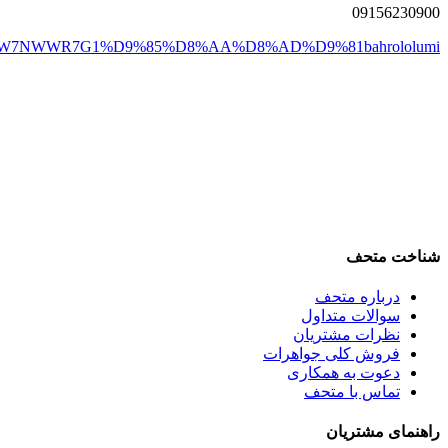
0915
6230900
DW7NWWR7G1
%D9%85%D8%AA%D8%AD%D9%81
bahrololumi
شناخت متحف
درباره متحف
سوالات متداول
نظرات مشتریان
فروش کلی جواهرات
دعوت به همکاری
تماس با متحف
راهنمای مشتریان