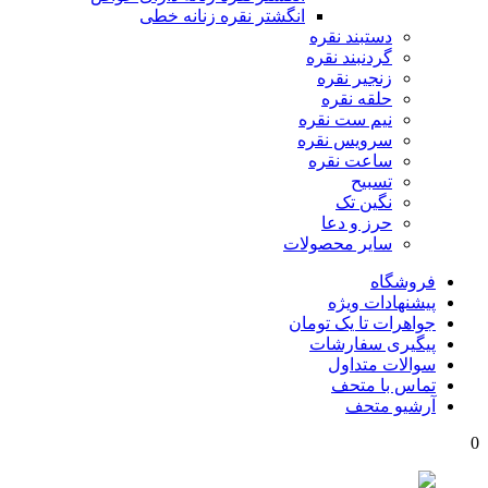
انگشتر نقره زنانه خطی
دستبند نقره
گردنبند نقره
زنجیر نقره
حلقه نقره
نیم ست نقره
سرویس نقره
ساعت نقره
تسبیح
نگین تک
حرز و دعا
سایر محصولات
فروشگاه
پیشنهادات ویژه
جواهرات تا یک تومان
پیگیری سفارشات
سوالات متداول
تماس با متحف
آرشیو متحف
0