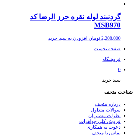
گردنبند لوله نقره حرز الرضا کد
MSB970
2,208,000
تومان
افزودن به سبد خرید
صفحه نخست
فروشگاه
0
سبد خرید
شناخت متحف
درباره متحف
سوالات متداول
نظرات مشتریان
فروش کلی جواهرات
دعوت به همکاری
تماس با متحف