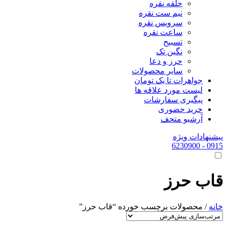
حلقه نقره
نیم ست نقره
سرویس نقره
ساعت نقره
تسبیح
نگین تک
حرز و دعا
سایر محصولات
جواهرات تا یک تومان
لیست مورد علاقه ها
پیگیری سفارشات
خرید حضوری
آرشیو متحف
پیشنهادات ویژه
- 6230900
0915
قاب حرز
خانه
/ محصولات برچسب خورده “قاب حرز”