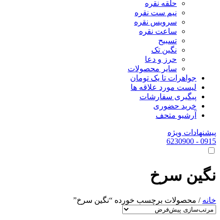
حلقه نقره
نیم ست نقره
سرویس نقره
ساعت نقره
تسبیح
نگین تک
حرز و دعا
سایر محصولات
جواهرات تا یک تومان
لیست مورد علاقه ها
پیگیری سفارشات
خرید حضوری
آرشیو متحف
پیشنهادات ویژه
- 6230900
0915
نگین سرخ
خانه
/ محصولات برچسب خورده “نگین سرخ”