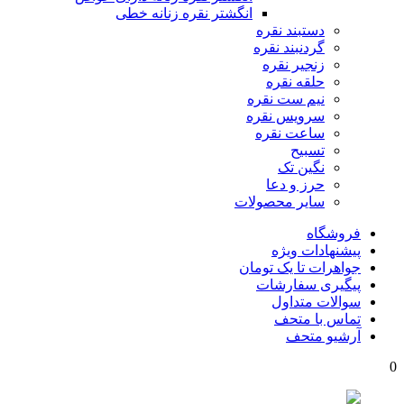
انگشتر نقره زنانه خطی
دستبند نقره
گردنبند نقره
زنجیر نقره
حلقه نقره
نیم ست نقره
سرویس نقره
ساعت نقره
تسبیح
نگین تک
حرز و دعا
سایر محصولات
فروشگاه
پیشنهادات ویژه
جواهرات تا یک تومان
پیگیری سفارشات
سوالات متداول
تماس با متحف
آرشیو متحف
0