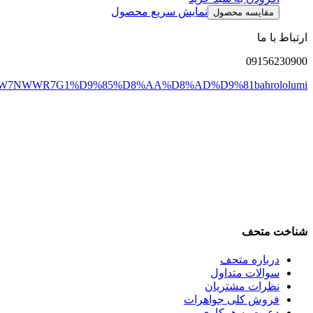
نمایش سریع محصول
مقایسه محصول
ارتباط با ما
0915
6230900
DW7NWWR7G1
%D9%85%D8%AA%D8%AD%D9%81
bahrololumi
شناخت متحف
درباره متحف
سوالات متداول
نظرات مشتریان
فروش کلی جواهرات
دعوت به همکاری