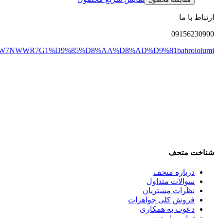
ارتباط با ما
0915
6230900
DW7NWWR7G1
%D9%85%D8%AA%D8%AD%D9%81
bahrololumi
شناخت متحف
درباره متحف
سوالات متداول
نظرات مشتریان
فروش کلی جواهرات
دعوت به همکاری