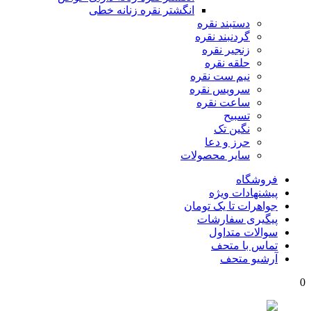
انگشتر نقره زنانه خطی
دستبند نقره
گردنبند نقره
زنجیر نقره
حلقه نقره
نیم ست نقره
سرویس نقره
ساعت نقره
تسبیح
نگین تک
حرز و دعا
سایر محصولات
فروشگاه
پیشنهادات ویژه
جواهرات تا یک تومان
پیگیری سفارشات
سوالات متداول
تماس با متحف
آرشیو متحف
0