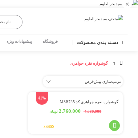
×
فروشگاه
پیشنهادات ویژه
دسـته بـندی محـصولات
گوشواره نقره جواهری
41%
گوشواره نقره جواهری کد MSB735
2,760,000
4,680,000
تومان
امتیاز
5.00
از
5