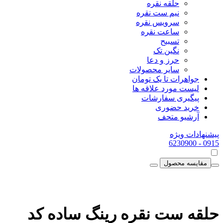
حلقه نقره
نیم ست نقره
سرویس نقره
ساعت نقره
تسبیح
نگین تک
حرز و دعا
سایر محصولات
جواهرات تا یک تومان
لیست مورد علاقه ها
پیگیری سفارشات
خرید حضوری
آرشیو متحف
پیشنهادات ویژه
- 6230900
0915
مقایسه محصول
حلقه ست نقره رینگ ساده کد