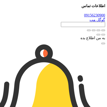
اطلاعات تماس
0915
6230900
گوگل مپ
به من اطلاع بده