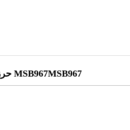
MSB967
حرز امام جواد (ع) روی پوست آهو کد MSB967