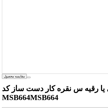
مقایسه محصول
ا رقیه س نقره کار دست ساز کد
MSB664
MSB664