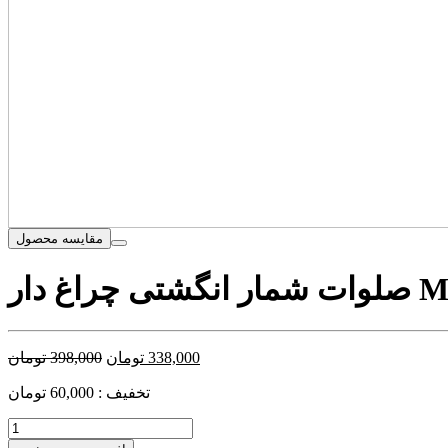
مقایسه محصول
 MSB1044
338,000
تومان
398,000
تومان
تخفیف : 60,000 تومان