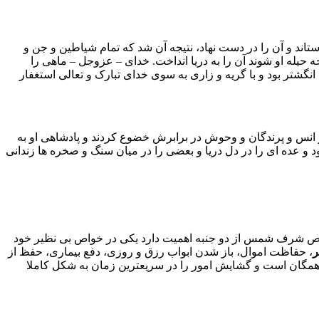
تاند و آن را در دست نهاد، نتیجه آن شد که تمام شیاطین و جن و
له او شوند آن را به دریا انداخت. خداى – عزوجل – ماهى را
گشتر بود و با گریه و زارى به سوى خداى تبارک و تعالى استغفار
و انس و پرندگان و وحوش در برابرش خضوع کردند و پادشاهى او به
و عده اى را در دل دریا و بعضى را در میان سنگ و صخره ها زندانى
. خواص شرف شمس از دو جنبه اهمیت دارد یکی در خواص بی نظیر خود
ر
، حفاظت اموال، باز شدن ابواب رزق و روزی، دفع بیماری، حفظ از
 همگان است و گشایش امور را در سریعترین زمان به شکل کاملا