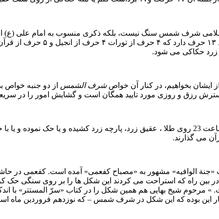
سلامی شرف شمس سنگ نیست، بلکه ذکری منسوب به امام علی (ع) است
حکاکی می شود. این ذکر که گفته 
از ایشان بخواهیم، در کنار آن خواص
شرف الشمس
از دو جنبه خواص ب
سترش رزق و روزی مورد تایید همگان است و گشایش امور را در سریعتر
را از ساعت 11 ظهر تا ساعت 23 روی طلا ، عقیق زرد، پارچه زرد کشیده و یا حک
رآن می گذارند.
«جنة ‏الوافیه» مشهور به «مصباح کفعمی» آمده است. کفعمی در حاشیه
در بین راه که استراحت می کردند این شکل ها را بر روی سنگی حک کرد
» مرحوم شیخ بهایی هم همین شکل را در کتاب «سرّ المستتر» با اندکی
کار این بوده که این شکل در شرف شمس – که نوزدهم فروردین ماه ا