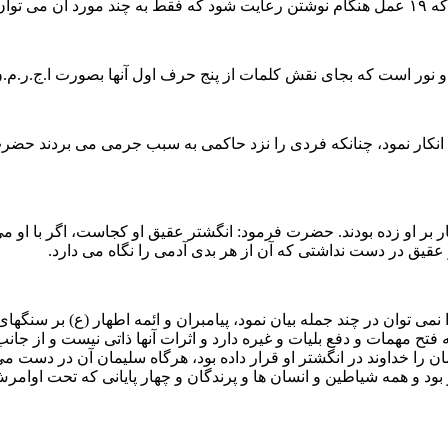
ر است که بجای نقش کلمات از پنج حرف اول آنها بصورت ا.ج.ر.م.ن 
ار نمود، چنانکه فردى را نزد حاکمى به سبب جرمى مى بردند حضرت ص
ار بر او زده بودند. حضرت فرمود: انگشتر عقیق او کجاست، اگر با او م
عقیق در دست نداشتى که آن از هر بدى آدمى را نگاه مى دارد.
ن در چند جمله بیان نمود، پیامبران و ائمه اطهار (ع) بر سنگهای ان
ه فتح مهمات و دفع بلیات و غیره دارد و اثرات آنها ذاتى نیست و از ج
ان را خداوند در انگشتر او قرار داده بود، هرگاه سلیمان آن در دس
د و همه شیاطین و انسان ها و پرندگان و چهار پایانى که تحت اوامرش ب