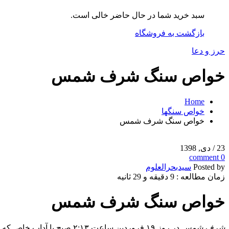
سبد خرید شما در حال حاضر خالی است.
بازگشت به فروشگاه
حرز و دعا
خواص سنگ شرف شمس
Home
خواص سنگها
خواص سنگ شرف شمس
23
/ دی, 1398
comment
0
Posted by
سیدبحرالعلوم
زمان مطالعه : 9 دقیقه و 29 ثانیه
خواص سنگ شرف شمس
شرف شمس
در روز ۱۹ فروردین ساعت ۲:۱۳ صبح با آداب خاص که ازجمله آن ۱۷ حرکت و۱۷ برداشت قلم یا مته حکاکی از روی سنگ عقیق زرد رنگ است حک می شود.