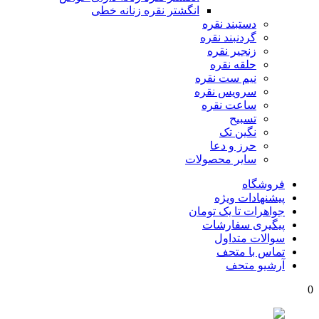
انگشتر نقره زنانه خطی
دستبند نقره
گردنبند نقره
زنجیر نقره
حلقه نقره
نیم ست نقره
سرویس نقره
ساعت نقره
تسبیح
نگین تک
حرز و دعا
سایر محصولات
فروشگاه
پیشنهادات ویژه
جواهرات تا یک تومان
پیگیری سفارشات
سوالات متداول
تماس با متحف
آرشیو متحف
0