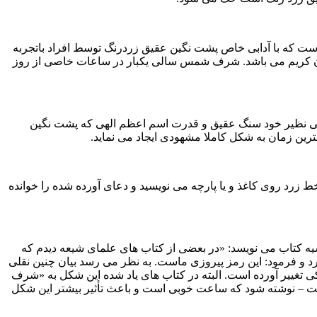
 که با آدابی خاص پشت نگین عقیق زردرنگ توسط افراد باتجربه
می شود از اسامی خداوند می باشد ۱۳ حرف دارد که ۴ حرف از تورات ۴ حرف از انجیل و ۵ حرف از قرآن کریم می باشد. شرف شمس سالی یکبار در ساعات خاصی از روز
ی نظیر خود سنگ عقیق و قدرت اسم اعظم الهی که پشت نگین
ین زمان به شکل کاملا مشهودی ایجاد می نماید.
 نموده و یا با خط زرد روی کاغذ و یا پارچه می نویسید و دعای آورده شده را خوانده
 کتاب می‏ نویسد: «در بعضی از کتاب ‏های علمای شیعه دیدم که
 و فرمود: این رمز پیروزی ماست. به نظر می‏ رسد بیان چنین نقلی
 تغییر آورده است. البته در کتاب‏ های یاد شده این شکل به «شرف‏
ست – نوشته شود که ساعت خوبی است و باعث تأثیر بیشتر این شکل