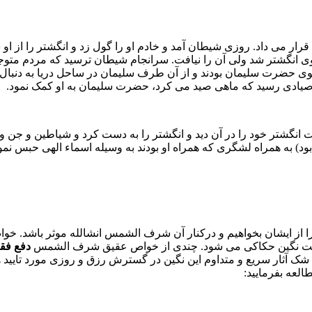
ار مى داد. روزى شیطان آمد و خادم او را گول زد و انگشتر را از او س
گشتر شد ولى آن را نیافت. سرانجام شیطان ترسید که مردم متوجه حی
ى حضرت سلیمان بودند و از آن طرف سلیمان در ساحل دریا به دنبال ان
به صیادى رسید که ماهى صید مى کرد، حضرت سلیمان به او کمک نمود.
 انگشتر خود را در آن دید و انگشتر را به دست کرد و شیاطین و جن 
) به همراه لشگرى که همراه او بودند به وسیله اسماء الهى حبس نمود 
خود را از ایشان بخواهیم و درکنار آن شرف الشمس انشالله موثر باشد
پشت نگین حکاکی می شود. چندی از خواص عقیق شرف الشمس
دفع فق
ی شک آثار سریع و متداوم این نگین در گسترش رزق و روزی مورد تایید
العه بفرمایید: