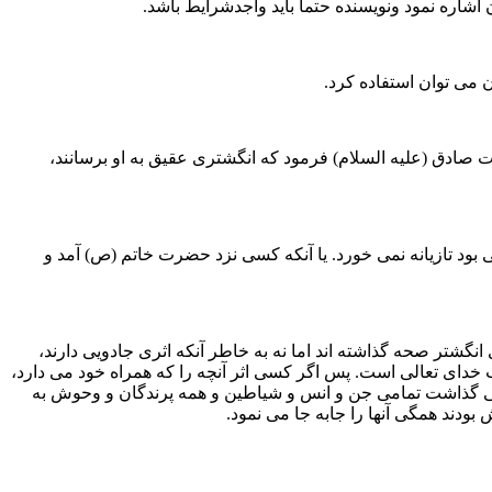
می توان استفاده کرد.
ادق (علیه السلام) فرمود که انگشترى عقیق به او برسانند،
ى بود تازیانه نمى خورد. یا آنکه کسى نزد حضرت خاتم (ص) آمد و
گشتر صحه گذاشته اند اما نه به خاطر آنکه اثرى جادویى دارند،
انب خداى تعالى است. پس اگر کسى اثر آنچه را که همراه خود مى دارد،
ت مى گذاشت تمامى جن و انس و شیاطین و همه پرندگان و وحوش به
ودند همگى آنها را جابه جا مى نمود.