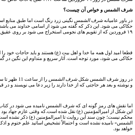
شرف الشمس و خواص آن چیست؟
در باور عامیانه
شرف الشمس
نگینی زرد رنگ است اما طبق منابع ا
۱۹ فروردین که از تقویم های نجومی استخراج می شود بر روی عقیق زرد حکاکی می شود.
قطعا امید اول همه ما خدا و اهل بیت (ع) هستند و باید حاجات خود را 
حکاکی می شود، مورد توجه است. آثار سریع و متداوم این نگین در گ
در روز شرف الشمس شکل
شرف الشمس
و نوشته و بعد هر حاجتی که از خدا دارند را زیر دعا می نویسند و در ق
اما نقش های رمز گونه ای که شرف ‏الشمس نامیده می‏ شود در کتاب 
این شکل از امیرالمۆمنین (ع) نقل شده است.که وقتی عازم جهاد بود 
محکم نیست؛ چون سند این روایت تا امیرالمۆمنین (ع) ذکر نشده است. 
الشمس» نامیده نشده است و احتمالاً تشخیص اساتید علم ختوم و اذ
خواهد بود.