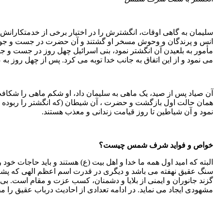
سلیمان به گاهی اوقات، انگشترش را در اختیار برخى از خدمتکارانش قر
انس و پرندگان و وحوش مسخر او گشتند و آن حضرت در جست و جوى ان
مأمور به بلعیدن آن انگشتر نمود، بنى اسرائیل چهل روز در جست و جو
مى نمود و از این اتفاق به جانب خدا توبه مى کرد. پس از چهل روز 
آن صیاد پس از صید، یک ماهى به سلیمان داد، او شکم ماهى را شکافت
همان حالت اول بازگشت و حضرت ، آن شیطان (که انگشتر را ربوده بود
نمود و آن شیاطین تا روز قیامت زندانى و معذب هستند.
خواص و فواید شرف شمس چیست؟
البته که امید اول همه ما خدا و اهل بیت (ع) هستند و باید حاجات 
سنگ عقیق نهفته می باشد و دیگری در قدرت اسم اعظم الهی که 
گزند جانوران و ایمنی از بلایا و دشمنان، کسب عزت و مقام است. ب
مشهودی ایجاد می نماید. در ادامه تعدادی از احادیث درباب عقیق را مط