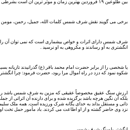
بین طلوعین ۱۹ فروردین بهترین زمان و موثر ترین آن است بشرطی که ۱۹ عمل هنگام نوشتن رعایت شود که فقط به چند مورد آن می توان اشاره نمود ونویسنده حتماً باید واجدشرایط باشد.
برخی می گویند نقش شرف شمس کلمات الله، جمیل، رحمن، مومن و نو
شرف شمس دارای اثرات و خواص بیشماری است که نمى توان آن را انک
انگشترى به او رساندند و مکروهى به او نرسید .
یا شخصى را از برابر حضرت امام محمد باقر (ع) گذرانیدند تازیانه بسی
شکوه نمود که دزد در راه اموال مرا ربود، حضرت فرمود: چرا انگشتر 
ارزش سنگ عقیق مخصوصاً عقیقی که مزین به شرف شمس باشد را نمی توا
بلکه آن نگین هرچه باشد برگزیده شده و براى دارنده آن اثراتى از جمل
ذاتى و مستقل بداند به خداى یگانه شرک ورزیده است. همه ملک سلیم
نزد وى حاضر گشته و از او اطاعت مى کردند. باد مأمور حمل تخت او بو
انگشتر با
سنگ شرف شمس