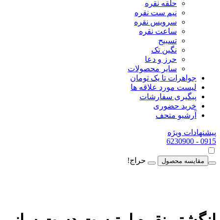
حلقه نقره
نیم ست نقره
سرویس نقره
ساعت نقره
تسبیح
نگین تک
حرز و دعا
سایر محصولات
جواهرات تا یک تومان
لیست مورد علاقه ها
پیگیری سفارشات
خرید حضوری
آرشیو متحف
پیشنهادات ویژه
- 6230900
0915
حراج!
مقایسه محصول