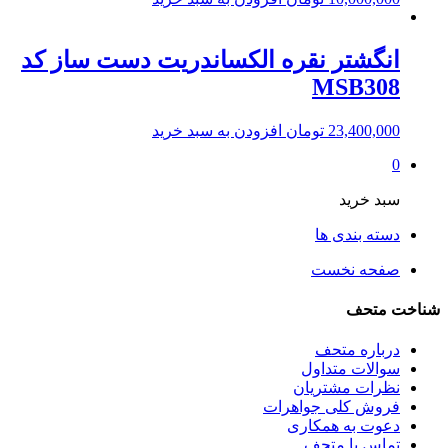
انگشتر نقره الکساندریت دست ساز کد
MSB308
23,400,000
تومان
افزودن به سبد خرید
0
سبد خرید
دسته بندی ها
صفحه نخست
شناخت متحف
درباره متحف
سوالات متداول
نظرات مشتریان
فروش کلی جواهرات
دعوت به همکاری
تماس با متحف