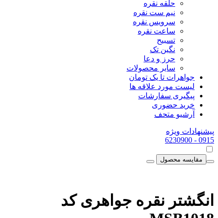
حلقه نقره
نیم ست نقره
سرویس نقره
ساعت نقره
تسبیح
نگین تک
حرز و دعا
سایر محصولات
جواهرات تا یک تومان
لیست مورد علاقه ها
پیگیری سفارشات
خرید حضوری
آرشیو متحف
پیشنهادات ویژه
- 6230900
0915
مقایسه محصول
انگشتر نقره جواهری کد