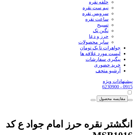
حلقه نقره
نیم ست نقره
سرویس نقره
ساعت نقره
تسبیح
نگین تک
حرز و دعا
سایر محصولات
جواهرات تا یک تومان
لیست مورد علاقه ها
پیگیری سفارشات
خرید حضوری
آرشیو متحف
پیشنهادات ویژه
- 6230900
0915
مقایسه محصول
انگشتر نقره حرز امام جواد ع کد