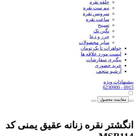
حلقه نقره
نیم ست نقره
سرویس نقره
ساعت نقره
تسبیح
نگین تک
حرز و دعا
سایر محصولات
جواهرات تا یک تومان
لیست مورد علاقه ها
پیگیری سفارشات
خرید حضوری
آرشیو متحف
پیشنهادات ویژه
- 6230900
0915
مقایسه محصول
انگشتر نقره زنانه عقیق یمنی کد