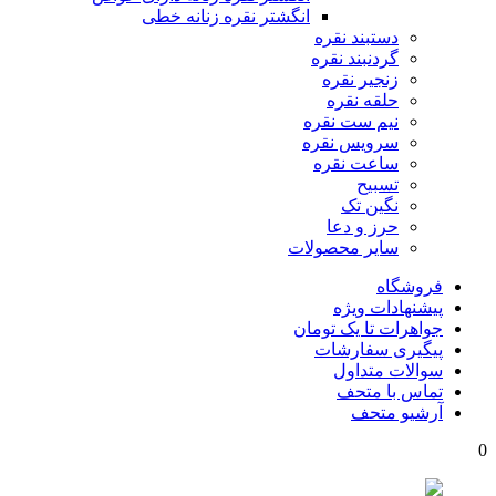
انگشتر نقره زنانه خطی
دستبند نقره
گردنبند نقره
زنجیر نقره
حلقه نقره
نیم ست نقره
سرویس نقره
ساعت نقره
تسبیح
نگین تک
حرز و دعا
سایر محصولات
فروشگاه
پیشنهادات ویژه
جواهرات تا یک تومان
پیگیری سفارشات
سوالات متداول
تماس با متحف
آرشیو متحف
0