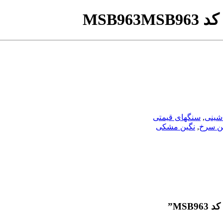
MSB
MSB963
اشینی
,
سنگهای قیمتی
ن سرخ
,
نگین مشکی