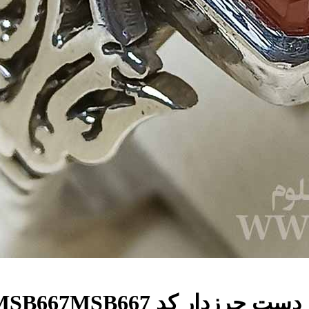
 حرزدار کد MSB667
MSB667