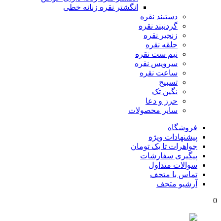
انگشتر نقره زنانه خطی
دستبند نقره
گردنبند نقره
زنجیر نقره
حلقه نقره
نیم ست نقره
سرویس نقره
ساعت نقره
تسبیح
نگین تک
حرز و دعا
سایر محصولات
فروشگاه
پیشنهادات ویژه
جواهرات تا یک تومان
پیگیری سفارشات
سوالات متداول
تماس با متحف
آرشیو متحف
0