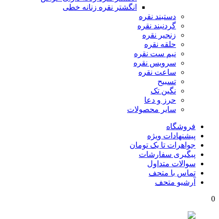
انگشتر نقره زنانه خطی
دستبند نقره
گردنبند نقره
زنجیر نقره
حلقه نقره
نیم ست نقره
سرویس نقره
ساعت نقره
تسبیح
نگین تک
حرز و دعا
سایر محصولات
فروشگاه
پیشنهادات ویژه
جواهرات تا یک تومان
پیگیری سفارشات
سوالات متداول
تماس با متحف
آرشیو متحف
0