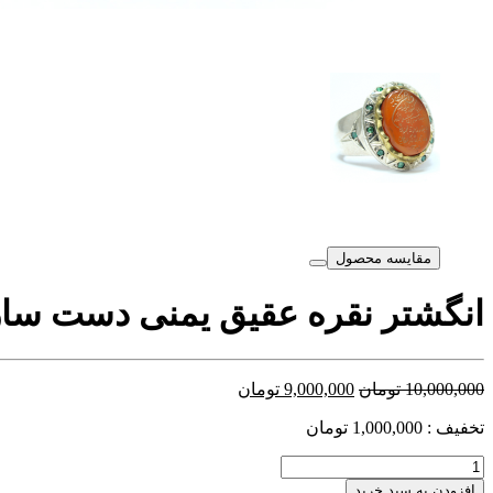
مقایسه محصول
انگشتر نقره عقیق یمنی دست ساز کد 36
10,000,000
تومان
9,000,000
تومان
تخفیف : 1,000,000 تومان
افزودن به سبد خرید