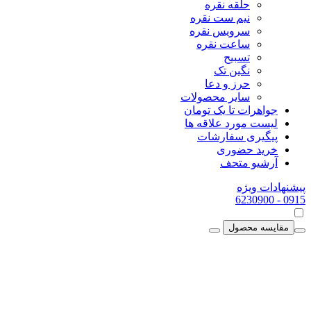
حلقه نقره
نیم ست نقره
سرویس نقره
ساعت نقره
تسبیح
نگین تک
حرز و دعا
سایر محصولات
جواهرات تا یک تومان
لیست مورد علاقه ها
پیگیری سفارشات
خرید حضوری
آرشیو متحف
پیشنهادات ویژه
- 6230900
0915
مقایسه محصول