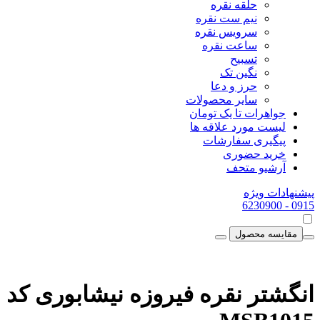
حلقه نقره
نیم ست نقره
سرویس نقره
ساعت نقره
تسبیح
نگین تک
حرز و دعا
سایر محصولات
جواهرات تا یک تومان
لیست مورد علاقه ها
پیگیری سفارشات
خرید حضوری
آرشیو متحف
پیشنهادات ویژه
- 6230900
0915
مقایسه محصول
انگشتر نقره فیروزه نیشابوری کد