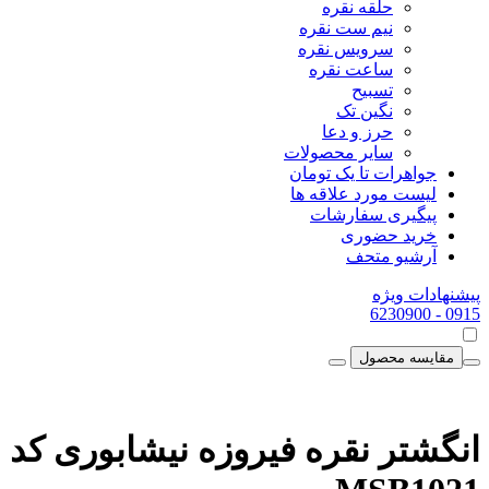
حلقه نقره
نیم ست نقره
سرویس نقره
ساعت نقره
تسبیح
نگین تک
حرز و دعا
سایر محصولات
جواهرات تا یک تومان
لیست مورد علاقه ها
پیگیری سفارشات
خرید حضوری
آرشیو متحف
پیشنهادات ویژه
- 6230900
0915
مقایسه محصول
انگشتر نقره فیروزه نیشابوری کد