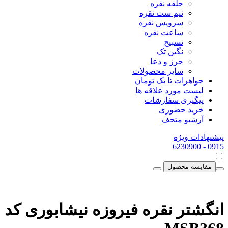
حلقه نقره
نیم ست نقره
سرویس نقره
ساعت نقره
تسبیح
نگین تک
حرز و دعا
سایر محصولات
جواهرات تا یک تومان
لیست مورد علاقه ها
پیگیری سفارشات
خرید حضوری
آرشیو متحف
پیشنهادات ویژه
- 6230900
0915
مقایسه محصول
انگشتر نقره فیروزه نیشابوری کد