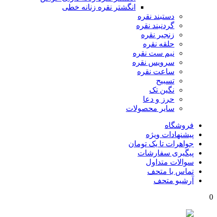
انگشتر نقره زنانه خطی
دستبند نقره
گردنبند نقره
زنجیر نقره
حلقه نقره
نیم ست نقره
سرویس نقره
ساعت نقره
تسبیح
نگین تک
حرز و دعا
سایر محصولات
فروشگاه
پیشنهادات ویژه
جواهرات تا یک تومان
پیگیری سفارشات
سوالات متداول
تماس با متحف
آرشیو متحف
0