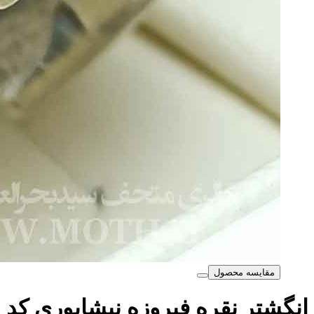
مقایسه محصول
انگشتر نقره فیروزه نیشابوری کد MSB989
9