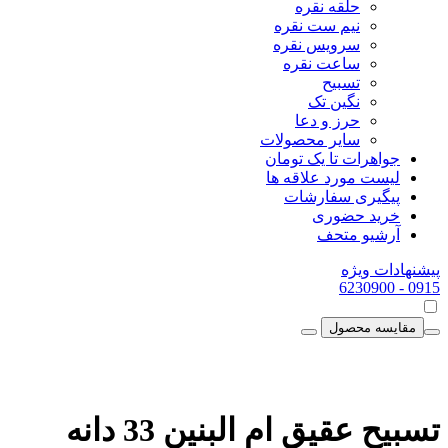
حلقه نقره
نیم ست نقره
سرویس نقره
ساعت نقره
تسبیح
نگین تک
حرز و دعا
سایر محصولات
جواهرات تا یک تومان
لیست مورد علاقه ها
پیگیری سفارشات
خرید حضوری
آرشیو متحف
پیشنهادات ویژه
- 6230900
0915
مقایسه محصول
تسبیح عقیق ام البنین 33 دانه