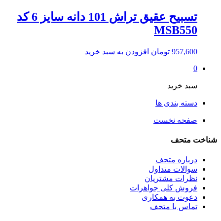
تسبیح عقیق تراش 101 دانه سایز 6 کد
MSB550
957,600
تومان
افزودن به سبد خرید
0
سبد خرید
دسته بندی ها
صفحه نخست
شناخت متحف
درباره متحف
سوالات متداول
نظرات مشتریان
فروش کلی جواهرات
دعوت به همکاری
تماس با متحف