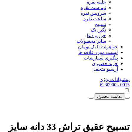
حلقه نقره
نیم ست نقره
سرویس نقره
ساعت نقره
تسبیح
نگین تک
حرز و دعا
سایر محصولات
جواهرات تا یک تومان
لیست مورد علاقه ها
پیگیری سفارشات
خرید حضوری
آرشیو متحف
پیشنهادات ویژه
- 6230900
0915
مقایسه محصول
تسبیح عقیق تراش 33 دانه سایز