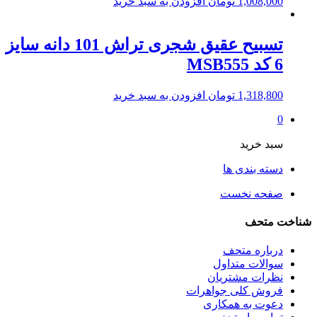
1,008,000
تومان
افزودن به سبد خرید
تسبیح عقیق شجری تراش 101 دانه سایز
6 کد MSB555
1,318,800
تومان
افزودن به سبد خرید
0
سبد خرید
دسته بندی ها
صفحه نخست
شناخت متحف
درباره متحف
سوالات متداول
نظرات مشتریان
فروش کلی جواهرات
دعوت به همکاری