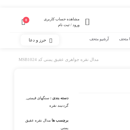
مشاهده حساب کاربری
0
ورود / ثبت نام
 متحف
آرشیو متحف
حرز و دعا
مدال نقره جواهری عقیق یمنی کد MSB1024
دسته بندی :
سنگهای قیمتی
,
گردنبند نقره
برچسب ها
مدال نقره عقیق
یمنی