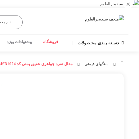
×
فروشگاه
پیشنهادات ویژه
دسـته بـندی محـصولات
سنگهای قیمتی
مدال نقره جواهری عقیق یمنی کد MSB1024