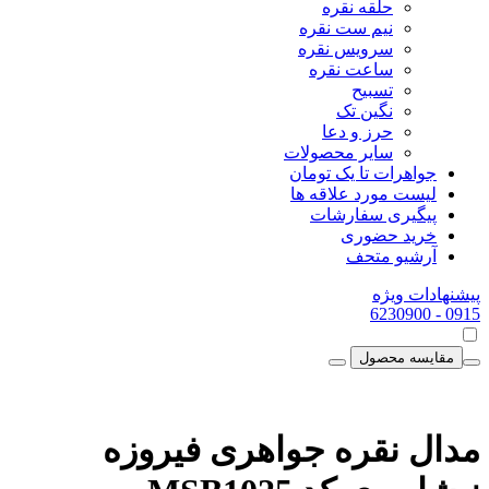
حلقه نقره
نیم ست نقره
سرویس نقره
ساعت نقره
تسبیح
نگین تک
حرز و دعا
سایر محصولات
جواهرات تا یک تومان
لیست مورد علاقه ها
پیگیری سفارشات
خرید حضوری
آرشیو متحف
پیشنهادات ویژه
- 6230900
0915
مقایسه محصول
مدال نقره جواهری فیروزه