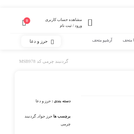
مشاهده حساب کاربری
0
ورود / ثبت نام
 متحف
آرشیو متحف
حرز و دعا
گردنبند چرمی کد MSB978
دسته بندی :
حرز و دعا
برچسب ها
حرز جواد
,
گردنبند
چرمی