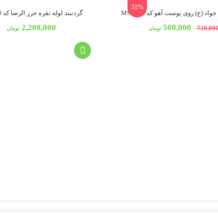
31%
واد (ع) روی پوست آهو کد MSB967
گردنبند لوله نقره حرز الرضا کد MSB970
2,208,000
500,000
720,00
تومان
تومان