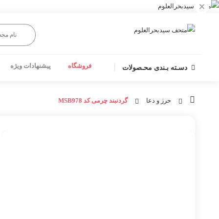
×
فروشگاه
پیشنهادات ویژه
دسـته بـندی محـصولات
حرز و دعا
گردنبند چرمی کد MSB978