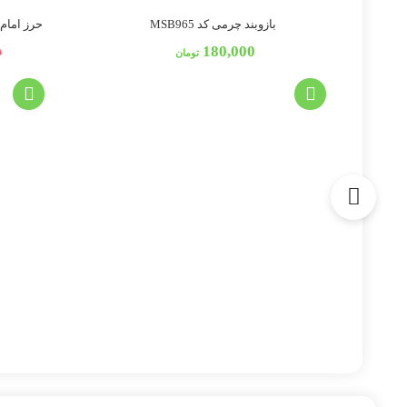
بازوبند چرمی کد MSB965
حرز امام ج
180,000
0
تومان